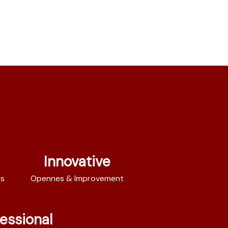
Innovative
ss
Opennes & Improvement
fessional