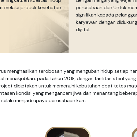
meningkatkan kualitas hidup
dengan harga yang wajar mela
t melalui produk kesehatan
perusahaan dan Untuk membe
signifikan kepada pelanggan
karyawan dengan didukung 
digital.
us menghasilkan terobosan yang mengubah hidup setiap hari.
al menakjubkan. pada tahun 2018, dengan fasilitas steril ya
 Project diciptakan untuk memenuhi kebutuhan obat tetes mata pa
asan kondisi yang mengancam jiwa dan menantang beberapa 
elalu menjadi upaya perusahaan kami.