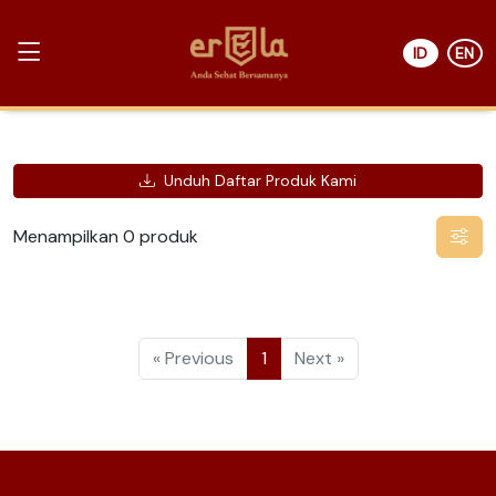
ID
EN
Unduh Daftar Produk Kami
Menampilkan 0 produk
« Previous
1
Next »